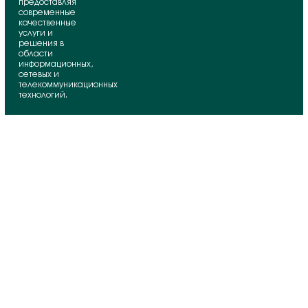
предоставляя
современные
качественные
услуги и
решения в
области
информационных,
сетевых и
телекоммуникационных
технологий.