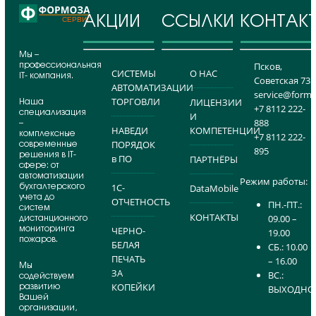
АКЦИИ
ССЫЛКИ
КОНТАК
Мы –
профессиональная
Псков,
СИСТЕМЫ
О НАС
IT- компания.
Советская 73
АВТОМАТИЗАЦИИ
service@formo
ТОРГОВЛИ
Наша
ЛИЦЕНЗИИ
+7 8112 222-
специализация
И
888
–
НАВЕДИ
КОМПЕТЕНЦИИ
комплексные
+7 8112 222-
современные
ПОРЯДОК
895
решения в IT-
в ПО
ПАРТНЁРЫ
сфере: от
автоматизации
Режим работы:
бухгалтерского
1С-
DataMobile
учета до
ОТЧЕТНОСТЬ
ПН.-ПТ.:
систем
КОНТАКТЫ
дистанционного
09.00 –
мониторинга
ЧЕРНО-
19.00
пожаров.
БЕЛАЯ
СБ.: 10.00
ПЕЧАТЬ
– 16.00
Мы
ЗА
ВС.:
содействуем
развитию
КОПЕЙКИ
ВЫХОДНО
Вашей
организации,