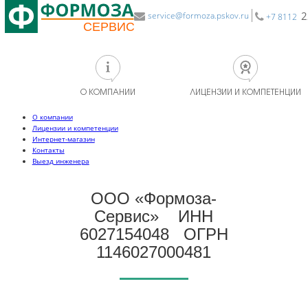
2
service@formoza.pskov.ru
+7 8112
О КОМПАНИИ
ЛИЦЕНЗИИ И КОМПЕТЕНЦИИ
О компании
Лицензии и компетенции
Интернет-магазин
Контакты
Выезд инженера
ООО «Формоза-
Сервис» ИНН
6027154048 ОГРН
1146027000481